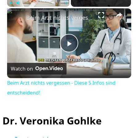
×
Play
Unmute
Fullscreen
Beim Arzt nichts vergessen - Diese 5 Infos sind entscheidend!
Play
Watch on
Video
Beim Arzt nichts vergessen - Diese 5 Infos sind
entscheidend!
Dr. Veronika Gohlke