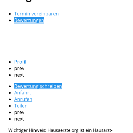
Termin vereinbaren
Bewertungen
Profil
prev
next
Bewertung schreiben
Anfahrt
Anrufen
Teilen
prev
next