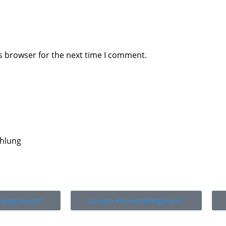
s browser for the next time I comment.
ahlung
igungsserum*
Lorano Pro Antiallergikum*