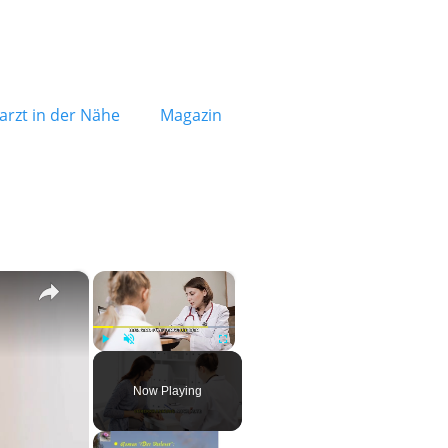
rzt in der Nähe
Magazin
×
×
Play
Unmute
Fullscreen
Now Playing