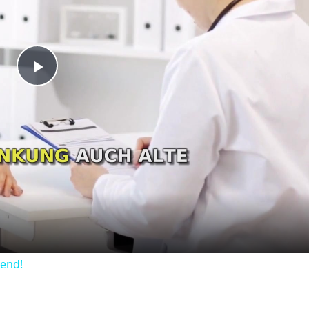
Play
Video
dend!