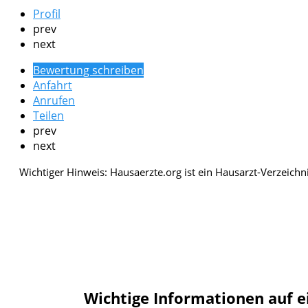
Profil
prev
next
Bewertung schreiben
Anfahrt
Anrufen
Teilen
prev
next
Wichtige Informationen auf e