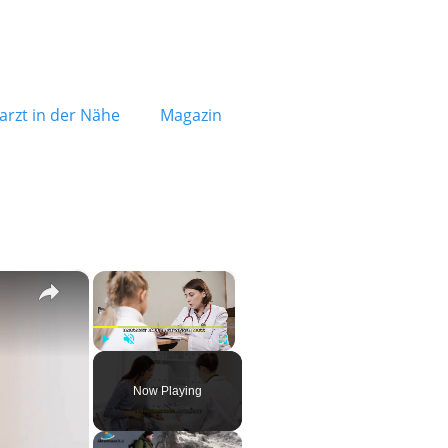
rzt in der Nähe
Magazin
×
×
Play
Unmute
Fullscreen
Now Playing