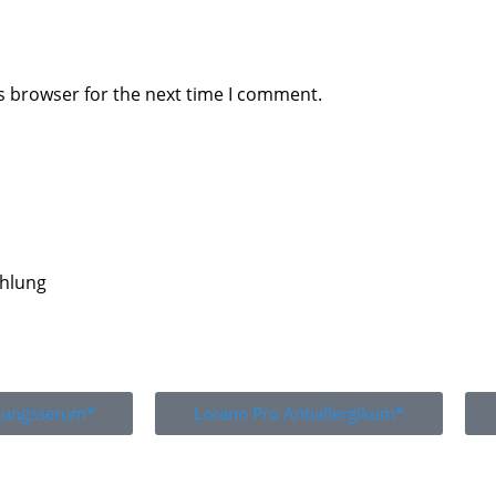
s browser for the next time I comment.
ahlung
igungsserum*
Lorano Pro Antiallergikum*