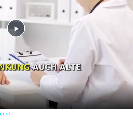
Play
Video
dend!