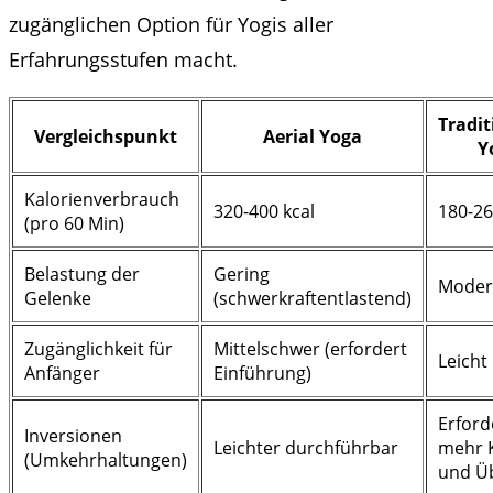
zugänglichen Option für Yogis aller
Erfahrungsstufen macht.
Tradit
Vergleichspunkt
Aerial Yoga
Y
Kalorienverbrauch
320-400 kcal
180-26
(pro 60 Min)
Belastung der
Gering
Moder
Gelenke
(schwerkraftentlastend)
Zugänglichkeit für
Mittelschwer (erfordert
Leicht
Anfänger
Einführung)
Erford
Inversionen
Leichter durchführbar
mehr K
(Umkehrhaltungen)
und Ü