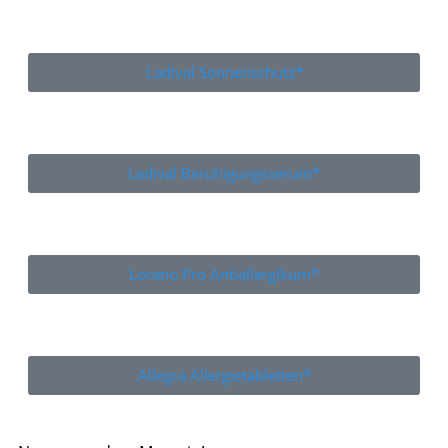
Ladival Sonnenschutz*
Ladival Beruhigungsserum*
Lorano Pro Antiallergikum*
Allegra Allergietabletten*