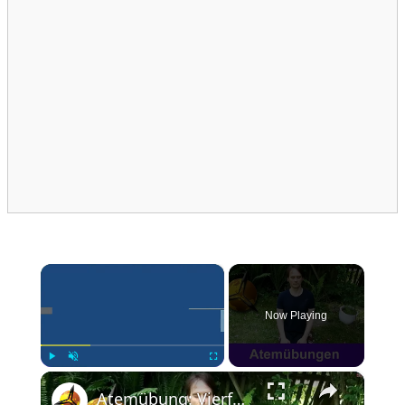
×
Now Playing
×
Play
Unmute
Fullscreen
Atemübung: Vierfältiger Atem aus dem G.D. (Yoga)